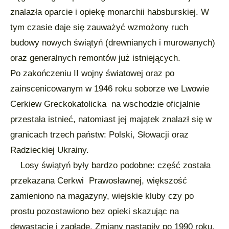
znalazła oparcie i opiekę monarchii habsburskiej. W
tym czasie daje się zauważyć wzmożony ruch
budowy nowych świątyń (drewnianych i murowanych)
oraz generalnych remontów już istniejących.
Po zakończeniu II wojny światowej oraz po
zainscenicowanym w 1946 roku soborze we Lwowie
Cerkiew Greckokatolicka na wschodzie oficjalnie
przestała istnieć, natomiast jej majątek znalazł się w
granicach trzech państw: Polski, Słowacji oraz
Radzieckiej Ukrainy.
Losy świątyń były bardzo podobne: część została
przekazana Cerkwi Prawosławnej, większość
zamieniono na magazyny, wiejskie kluby czy po
prostu pozostawiono bez opieki skazując na
dewastację i zagładę. Zmiany nastąpiły po 1990 roku.