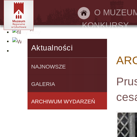
Bilety online
O MUZEU
KONKURSY
filmy
Wirtualny spacer
Aktualności
AR
NAJNOWSZE
Pru
GALERIA
ces
ARCHIWUM WYDARZEŃ