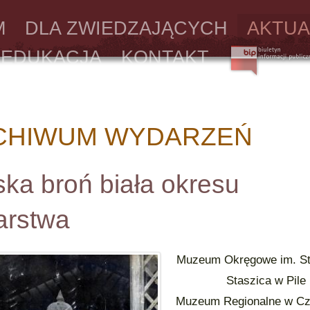
M
DLA ZWIEDZAJĄCYCH
AKTUA
EDUKACJA
KONTAKT
CHIWUM WYDARZEŃ
ska broń biała okresu
arstwa
Muzeum Okręgowe im. St
Staszica w Pile
Muzeum Regionalne w Cz