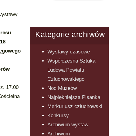
 wystawy
kresu
Kategorie archiwów
918
ręgowego
Wystawy czasowe
Współczesna Sztuka
erów
Ludowa Powiatu
Człuchowskiego
dz. 17.00
Noc Muzeów
Kościelna
Najpiękniejsza Pisanka
Merkuriusz człuchowski
Konkursy
Archiwum wystaw
Archiwum