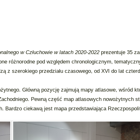
onalnego w Człuchowie w latach 2020-2022
prezentuje 35 zab
one różnorodne pod względem chronologicznym, tematycznym,
 z szerokiego przedziału czasowego, od XVI do lat czterdz
żytnego. Główną pozycję zajmują mapy atlasowe, wśród kt
 Zachodniego. Pewną część map atlasowych nowożytnych st
ach. Bardzo ciekawą jest mapa przedstawiająca Rzeczpospo