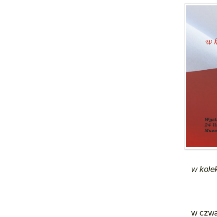
w kolekc
w czwart