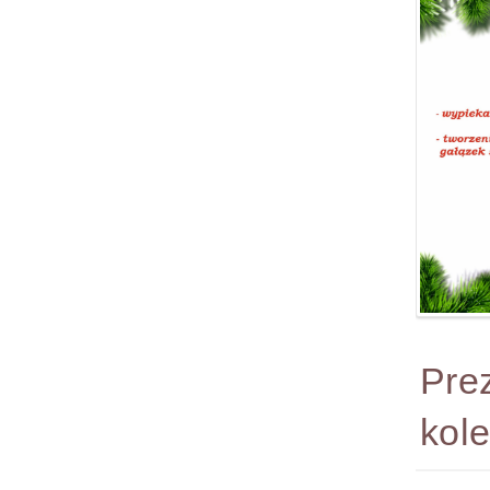
Pre
kol