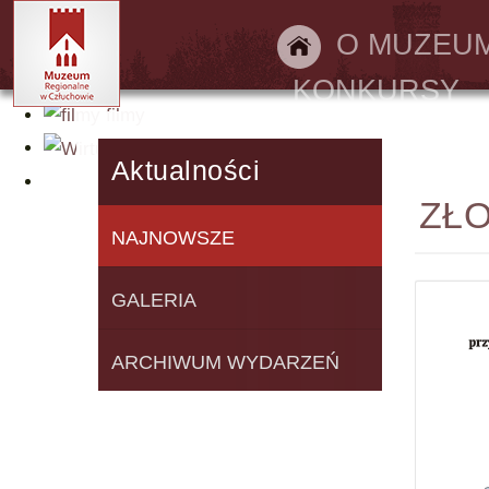
Bilety online
O MUZEU
KONKURSY
filmy
Wirtualny spacer
Aktualności
ZŁO
NAJNOWSZE
GALERIA
ARCHIWUM WYDARZEŃ