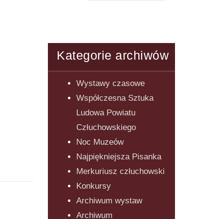
Kategorie archiwów
Wystawy czasowe
Współczesna Sztuka
Ludowa Powiatu
Człuchowskiego
Noc Muzeów
Najpiękniejsza Pisanka
Merkuriusz człuchowski
Konkursy
Archiwum wystaw
Archiwum