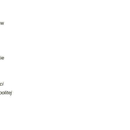
 w
ie
ci
olitej