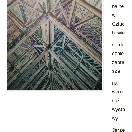
nalne
w
Człuc
howie
serde
cznie
zapra
sza
na
werni
saż
wysta
wy
Jerze