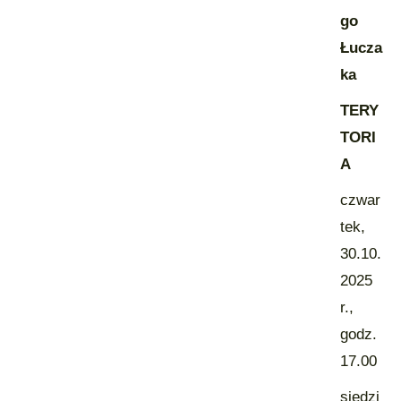
go
Łucza
ka
TERY
TORI
A
czwar
tek,
30.10.
2025
r.,
godz.
17.00
siedzi