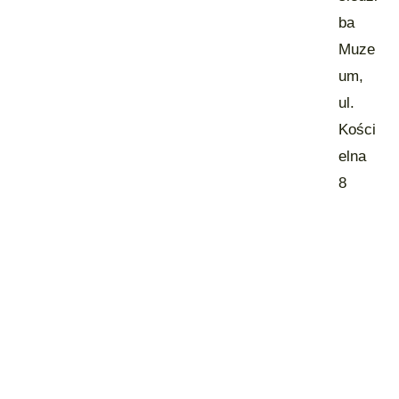
ba
Muze
um,
ul.
Kości
elna
8