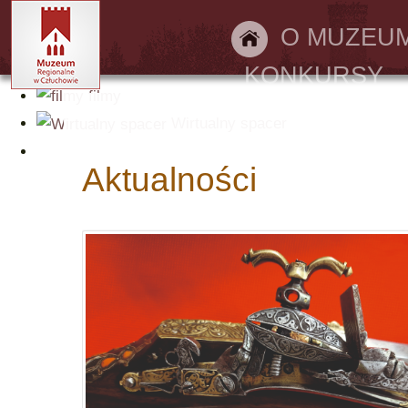
Bilety online
O MUZEU
KONKURSY
filmy
Wirtualny spacer
Aktualności