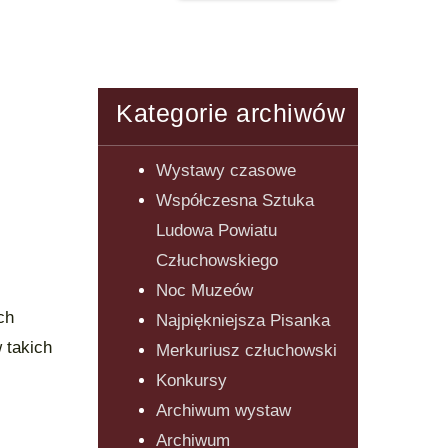
Kategorie archiwów
Wystawy czasowe
Współczesna Sztuka
Ludowa Powiatu
Człuchowskiego
Noc Muzeów
ch
Najpiękniejsza Pisanka
 takich
Merkuriusz człuchowski
Konkursy
Archiwum wystaw
Archiwum