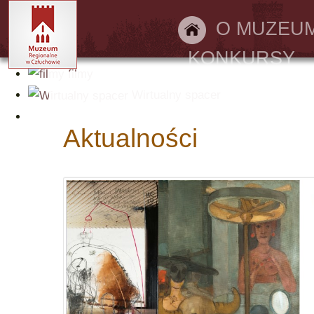
Bilety online
O MUZEU
KONKURSY
filmy
Wirtualny spacer
Aktualności