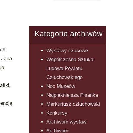
Kategorie archiwów
a 9
Wystawy czasowe
, Jana
Współczesna Sztuka
ja
Ludowa Powiatu
Człuchowskiego
fiki,
Noc Muzeów
Najpiękniejsza Pisanka
encją
Merkuriusz człuchowski
Konkursy
Archiwum wystaw
Archiwum