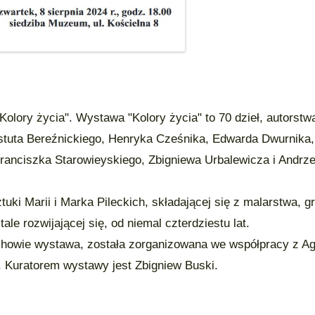
lory życia". Wystawa "Kolory życia" to 70 dzieł, autorstw
jstuta Bereźnickiego, Henryka Cześnika, Edwarda Dwurnika
Franciszka Starowieyskiego, Zbigniewa Urbalewicza i Andrze
ki Marii i Marka Pileckich, składającej się z malarstwa, gra
le rozwijającej się, od niemal czterdziestu lat.
owie wystawa, została zorganizowana we współpracy z Ag
. Kuratorem wystawy jest Zbigniew Buski.