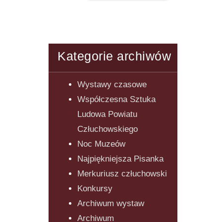
Kategorie archiwów
Wystawy czasowe
Współczesna Sztuka
Ludowa Powiatu
Człuchowskiego
Noc Muzeów
Najpiękniejsza Pisanka
Merkuriusz człuchowski
Konkursy
Archiwum wystaw
Archiwum