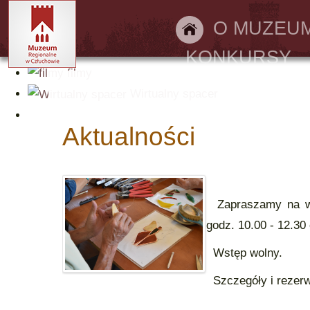
Bilety online
O MUZEU
KONKURSY
filmy
Wirtualny spacer
Aktualności
Zapraszamy na wars
godz. 10.00 - 12.30 
Wstęp wolny.
Szczegóły i rezerwa