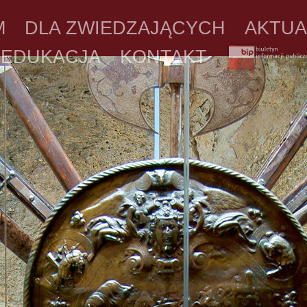
M
DLA ZWIEDZAJĄCYCH
AKTUA
EDUKACJA
KONTAKT